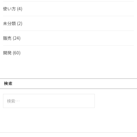
使い方
(4)
未分類
(2)
販売
(24)
開発
(60)
検索
検
索: