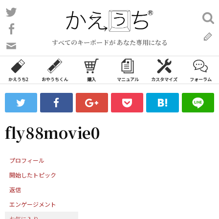
コ
Twitter
検
ン
索:
Facebook
テ
すべてのキーボードが あなた専用になる
ン
問
い
ツ
合
へ
わ
かえうち2
おやうちくん
購入
マニュアル
カスタマイズ
フォーラム
ス
せ
キ
フ
ッ
ォ
ー
プ
fly88movie0
ム
プロフィール
開始したトピック
返信
エンゲージメント
お気に入り