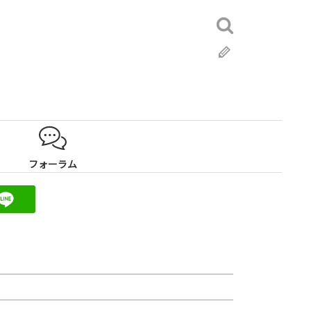
検
索:
ブ
ロ
グ
フォーラム