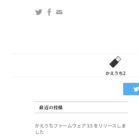
コ
Twitter
Facebook
問
ン
い
テ
合
ン
わ
ツ
せ
へ
フ
ス
ォ
キ
ー
ッ
かえうち2
ム
プ
最近の投稿
かえうちファームウェア 3.5 をリリースしま
した