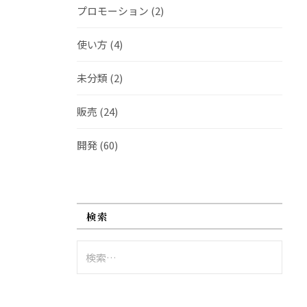
プロモーション
(2)
使い方
(4)
未分類
(2)
販売
(24)
開発
(60)
検索
検
索: