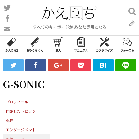
コ
Twitter
検
ン
索:
Facebook
テ
すべてのキーボードが あなた専用になる
ン
問
い
ツ
合
へ
わ
かえうち2
おやうちくん
購入
マニュアル
カスタマイズ
フォーラム
ス
せ
キ
フ
ッ
ォ
ー
プ
G-SONIC
ム
プロフィール
開始したトピック
返信
エンゲージメント
お気に入り