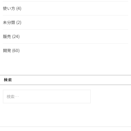
使い方
(4)
未分類
(2)
販売
(24)
開発
(60)
検索
検
索: