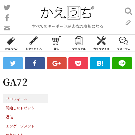
コ
Twitter
検
ン
索:
Facebook
テ
すべてのキーボードが あなた専用になる
ン
問
い
ツ
合
へ
わ
かえうち2
おやうちくん
購入
マニュアル
カスタマイズ
フォーラム
ス
せ
キ
フ
ッ
ォ
ー
プ
GA72
ム
プロフィール
開始したトピック
返信
エンゲージメント
お気に入り