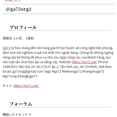
@ga72org2
プロフィール
登録日: 2ヶ月、 1週前
GA72
tự hào mang đến nền tảng giải trí trực tuyến với công nghệ tiên phong,
đảm bảo trải nghiệm mượt mà nhất cho người dùng. Chúng tôi không ngừng
nâng cấp hệ thống để phục vụ nhu cầu ngày càng cao của khách hàng, tạo
nên một sân chơi hiện đại và đẳng cấp. Website:
https://ga72.org/
Phone:
+84838317483 Địa chỉ: B12/35JT Ấp 2, Tân Vĩnh Lộc, Hồ Chí Minh, Việt Nam
Email: ga72org@gmail.com Tags: #ga72 #linkvaoga72 #trangchuga72
#ga72org #dangkyga72
サイト:
https://ga72.org/
フォーラム
開始したトピック: 0