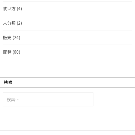
使い方
(4)
未分類
(2)
販売
(24)
開発
(60)
検索
検
索: