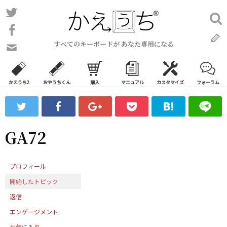
コ
Twitter
検
ン
索:
Facebook
テ
すべてのキーボードが あなた専用になる
ン
問
い
ツ
合
へ
わ
かえうち2
おやうちくん
購入
マニュアル
カスタマイズ
フォーラム
ス
せ
キ
フ
ッ
ォ
ー
プ
GA72
ム
プロフィール
開始したトピック
返信
エンゲージメント
お気に入り