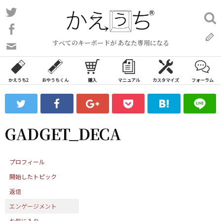
コ
Twitter
検
ン
索:
Facebook
テ
すべてのキーボードが あなた専用になる
ン
問
い
ツ
合
へ
わ
かえうち2
おやうちくん
購入
マニュアル
カスタマイズ
フォーラム
ス
せ
キ
フ
ッ
ォ
ー
プ
GADGET_DECA
ム
プロフィール
開始したトピック
返信
エンゲージメント
お気に入り