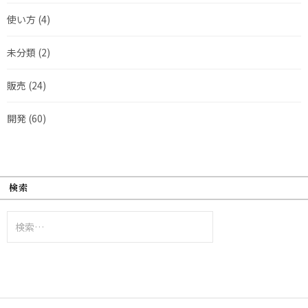
使い方
(4)
未分類
(2)
販売
(24)
開発
(60)
検索
検
索: