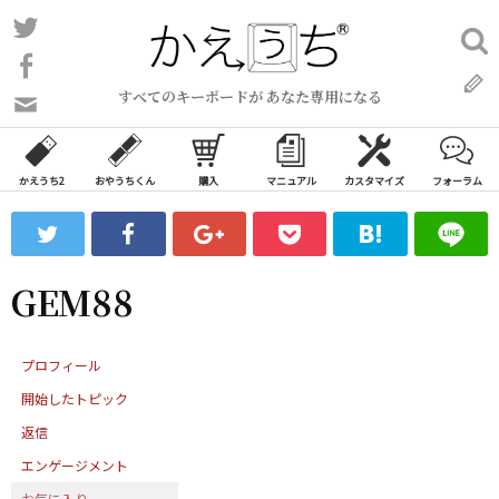
コ
Twitter
検
ン
索:
Facebook
テ
すべてのキーボードが あなた専用になる
ン
問
い
ツ
合
へ
わ
かえうち2
おやうちくん
購入
マニュアル
カスタマイズ
フォーラム
ス
せ
キ
フ
ッ
ォ
ー
プ
GEM88
ム
プロフィール
開始したトピック
返信
エンゲージメント
お気に入り