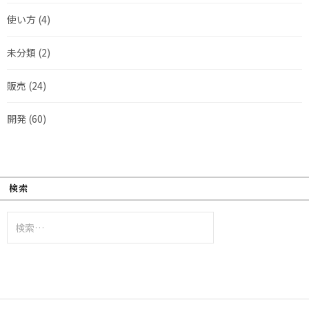
使い方
(4)
未分類
(2)
販売
(24)
開発
(60)
検索
検
索: