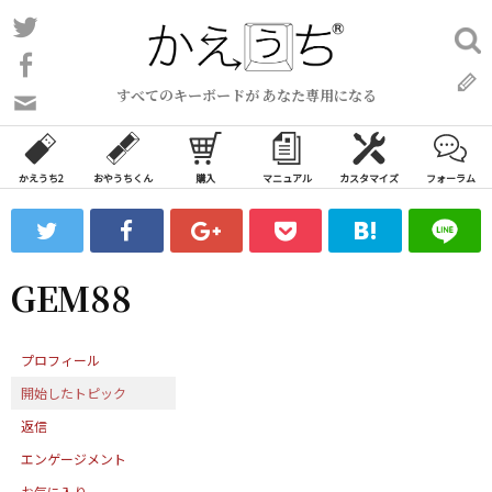
コ
Twitter
検
ン
索:
Facebook
テ
すべてのキーボードが あなた専用になる
ン
問
い
ツ
合
へ
わ
かえうち2
おやうちくん
購入
マニュアル
カスタマイズ
フォーラム
ス
せ
キ
フ
ッ
ォ
ー
プ
GEM88
ム
プロフィール
開始したトピック
返信
エンゲージメント
お気に入り