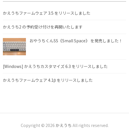
かえうちファームウェア 3.5 をリリースしました
かえうち2 の予約受け付けを再開いたします
おやうちくんSS《Small Space》 を発売しました！
[Windows] かえうちカスタマイズ 6.3 をリリースしました
かえうちファームウェア 4.1β をリリースしました
Copyright © 2026
かえうち
All rights reserved.