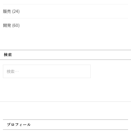
販売
(24)
開発
(60)
検索
検
索:
プロフィール