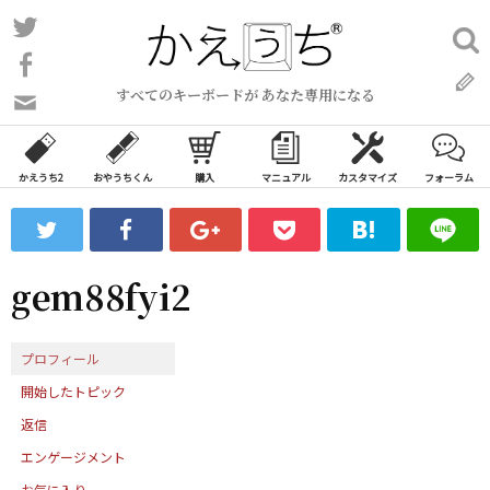
コ
Twitter
検
ン
索:
Facebook
テ
すべてのキーボードが あなた専用になる
ン
問
い
ツ
合
へ
わ
かえうち2
おやうちくん
購入
マニュアル
カスタマイズ
フォーラム
ス
せ
キ
フ
ッ
ォ
ー
プ
gem88fyi2
ム
プロフィール
開始したトピック
返信
エンゲージメント
お気に入り