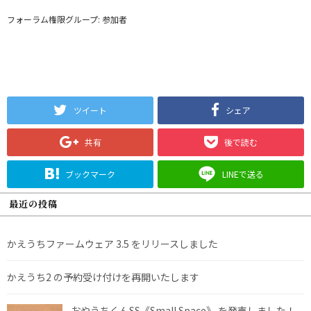
フォーラム権限グループ: 参加者
ツイート
シェア
共有
後で読む
ブックマーク
LINEで送る
最近の投稿
かえうちファームウェア 3.5 をリリースしました
かえうち2 の予約受け付けを再開いたします
おやうちくんSS《Small Space》 を発売しました！