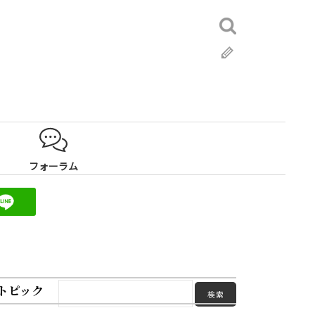
検
索:
ブ
ロ
グ
フォーラム
トピック