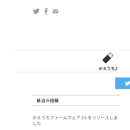
コ
Twitter
Facebook
問
ン
い
テ
合
ン
わ
ツ
せ
へ
フ
ス
ォ
キ
ー
ッ
かえうち2
ム
プ
最近の投稿
かえうちファームウェア 3.5 をリリースしま
した