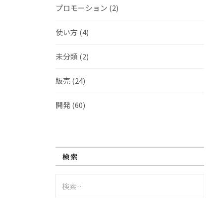
プロモーション
(2)
使い方
(4)
未分類
(2)
販売
(24)
開発
(60)
検索
検
索: