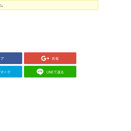
た。
ェア
共有
クマーク
LINEで送る