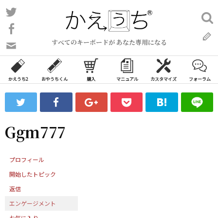
コ
Twitter
検
ン
索:
Facebook
テ
すべてのキーボードが あなた専用になる
ン
問
い
ツ
合
へ
わ
かえうち2
おやうちくん
購入
マニュアル
カスタマイズ
フォーラム
ス
せ
キ
フ
ッ
ォ
ー
プ
Ggm777
ム
プロフィール
開始したトピック
返信
エンゲージメント
お気に入り