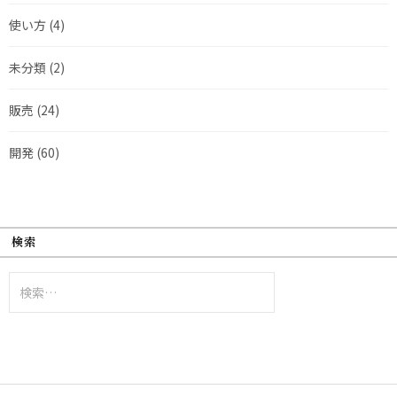
使い方
(4)
未分類
(2)
販売
(24)
開発
(60)
検索
検
索: