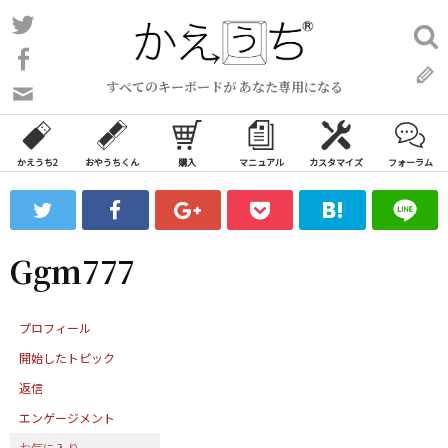
コ
Twitter
検
ン
索:
Facebook
テ
すべてのキーボードが あなた専用になる
ン
問
い
ツ
合
へ
わ
かえうち2
おやうちくん
購入
マニュアル
カスタマイズ
フォーラム
ス
せ
キ
フ
ッ
ォ
ー
プ
Ggm777
ム
プロフィール
開始したトピック
返信
エンゲージメント
お気に入り