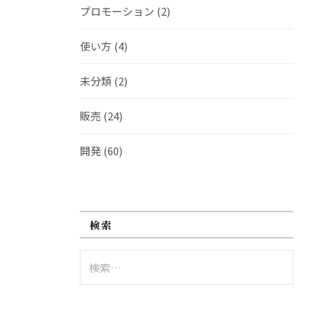
プロモーション
(2)
使い方
(4)
未分類
(2)
販売
(24)
開発
(60)
検索
検
索: