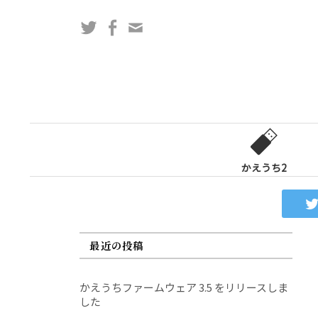
コ
Twitter
Facebook
問
ン
い
テ
合
ン
わ
ツ
せ
へ
フ
ス
ォ
キ
ー
ッ
かえうち2
ム
プ
最近の投稿
かえうちファームウェア 3.5 をリリースしま
した