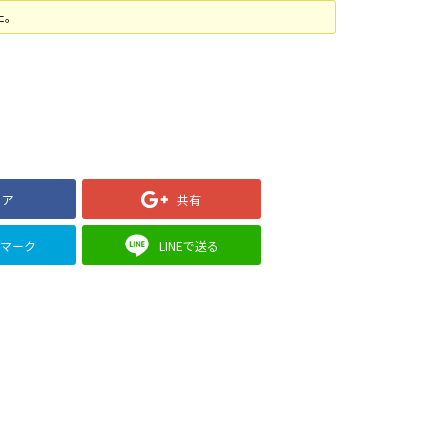
た。
ェア
共有
クマーク
LINEで送る