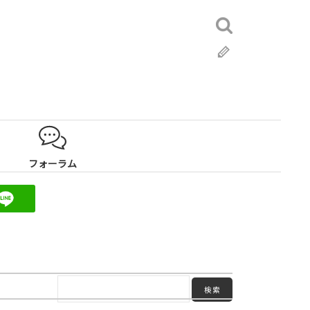
検
索:
ブ
ロ
グ
フォーラム