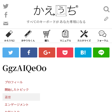
コ
Twitter
検
ン
索:
Facebook
テ
すべてのキーボードが あなた専用になる
ン
問
い
ツ
合
へ
わ
かえうち2
おやうちくん
購入
マニュアル
カスタマイズ
フォーラム
ス
せ
キ
フ
ッ
ォ
ー
プ
GgzAIQeOo
ム
プロフィール
開始したトピック
返信
エンゲージメント
お気に入り