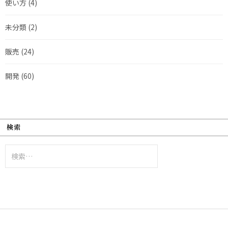
使い方
(4)
未分類
(2)
販売
(24)
開発
(60)
検索
検
索: