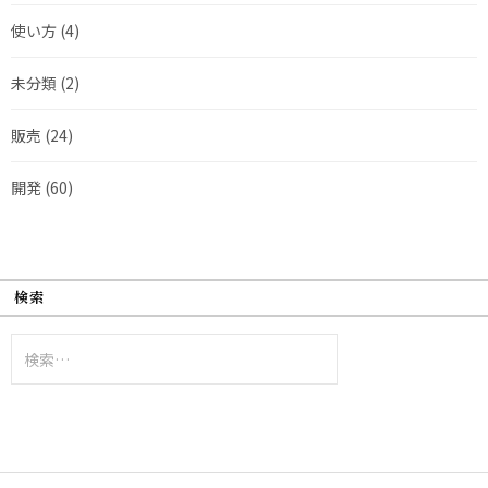
使い方
(4)
未分類
(2)
販売
(24)
開発
(60)
検索
検
索: