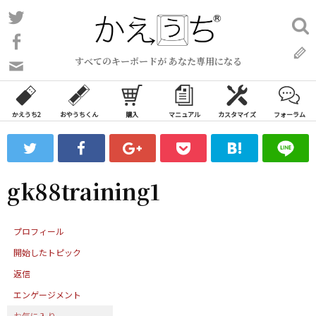
コ
Twitter
検
ン
索:
Facebook
テ
すべてのキーボードが あなた専用になる
ン
問
い
ツ
合
へ
わ
かえうち2
おやうちくん
購入
マニュアル
カスタマイズ
フォーラム
ス
せ
キ
フ
ッ
ォ
ー
プ
gk88training1
ム
プロフィール
開始したトピック
返信
エンゲージメント
お気に入り