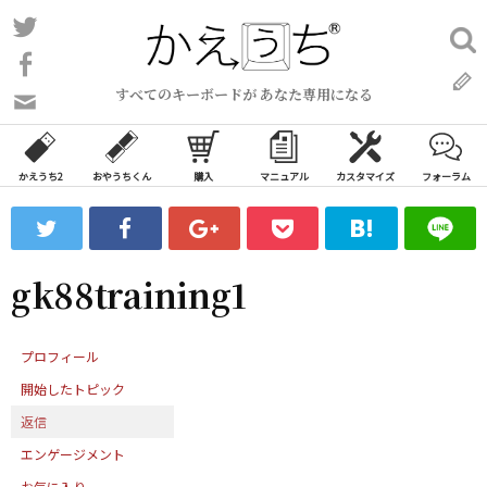
コ
Twitter
検
ン
索:
Facebook
テ
すべてのキーボードが あなた専用になる
ン
問
い
ツ
合
へ
わ
かえうち2
おやうちくん
購入
マニュアル
カスタマイズ
フォーラム
ス
せ
キ
フ
ッ
ォ
ー
プ
gk88training1
ム
プロフィール
開始したトピック
返信
エンゲージメント
お気に入り