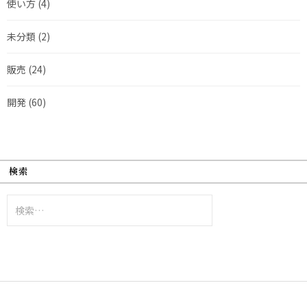
使い方
(4)
未分類
(2)
販売
(24)
開発
(60)
検索
検
索: