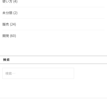
使い方
(4)
未分類
(2)
販売
(24)
開発
(60)
検索
検
索: