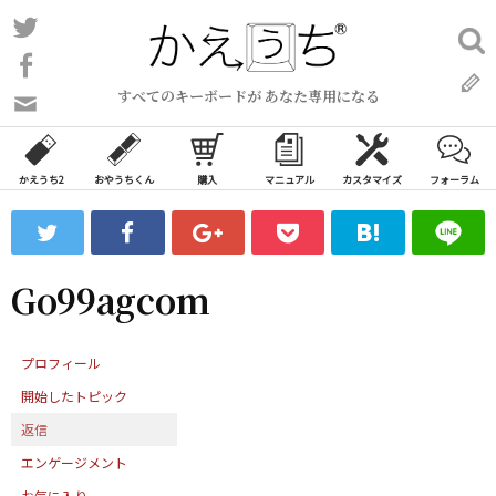
コ
Twitter
検
ン
索:
Facebook
テ
すべてのキーボードが あなた専用になる
ン
問
い
ツ
合
へ
わ
かえうち2
おやうちくん
購入
マニュアル
カスタマイズ
フォーラム
ス
せ
キ
フ
ッ
ォ
ー
プ
Go99agcom
ム
プロフィール
開始したトピック
返信
エンゲージメント
お気に入り