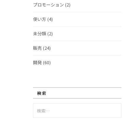
プロモーション
(2)
使い方
(4)
未分類
(2)
販売
(24)
開発
(60)
検索
検
索: