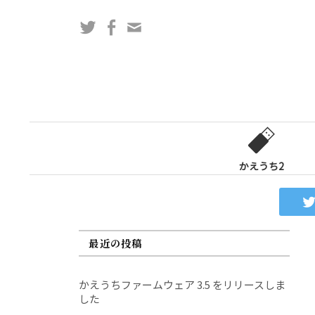
コ
Twitter
Facebook
問
ン
い
テ
合
ン
わ
ツ
せ
へ
フ
ス
ォ
キ
ー
ッ
かえうち2
ム
プ
最近の投稿
かえうちファームウェア 3.5 をリリースしま
した