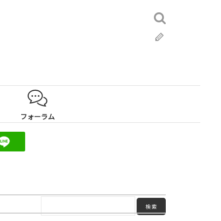
検
索:
ブ
ロ
グ
フォーラム