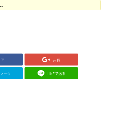
た。
ェア
共有
クマーク
LINEで送る