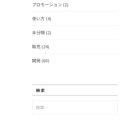
プロモーション
(2)
使い方
(4)
未分類
(2)
販売
(24)
開発
(60)
検索
検
索: