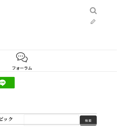
検
索:
ブ
ロ
グ
フォーラム
ピック