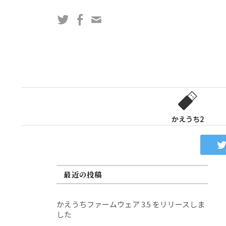
コ
Twitter
Facebook
問
ン
い
テ
合
ン
わ
ツ
せ
へ
フ
ス
ォ
キ
ー
ッ
かえうち2
ム
プ
最近の投稿
かえうちファームウェア 3.5 をリリースしま
した