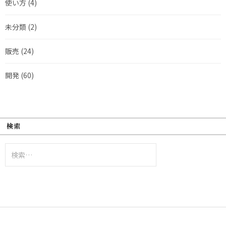
使い方
(4)
未分類
(2)
販売
(24)
開発
(60)
検索
検
索: