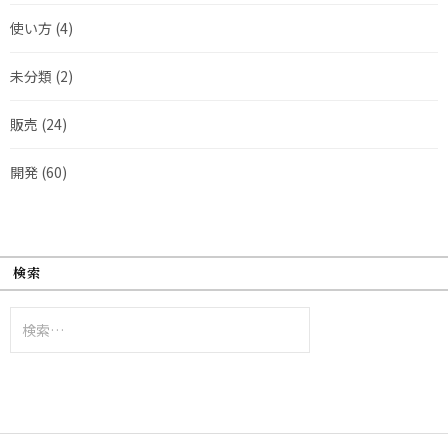
使い方
(4)
未分類
(2)
販売
(24)
開発
(60)
検索
検
索: