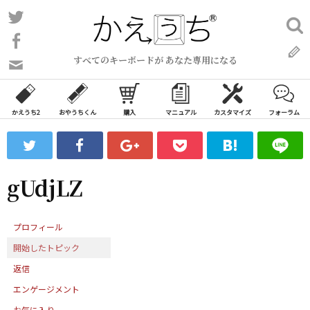
コ
Twitter
検
ン
索:
Facebook
テ
すべてのキーボードが あなた専用になる
ン
問
い
ツ
合
へ
わ
かえうち2
おやうちくん
購入
マニュアル
カスタマイズ
フォーラム
ス
せ
キ
フ
ッ
ォ
ー
プ
gUdjLZ
ム
プロフィール
開始したトピック
返信
エンゲージメント
お気に入り