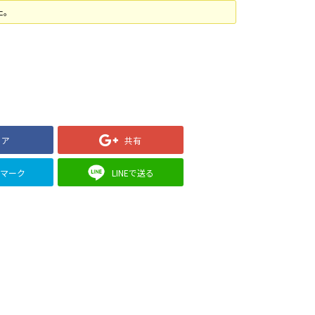
た。
ェア
共有
クマーク
LINEで送る