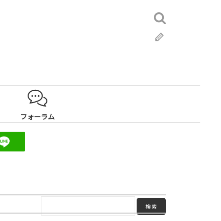
検
索:
ブ
ロ
グ
フォーラム