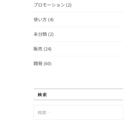
プロモーション
(2)
使い方
(4)
未分類
(2)
販売
(24)
開発
(60)
検索
検
索: