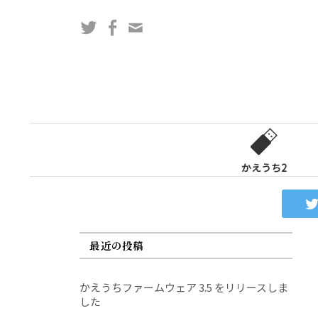
コ
Twitter
Facebook
問
ン
い
テ
合
ン
わ
ツ
せ
へ
フ
ス
ォ
キ
ー
ッ
かえうち2
ム
プ
最近の投稿
かえうちファームウェア 3.5 をリリースしま
した