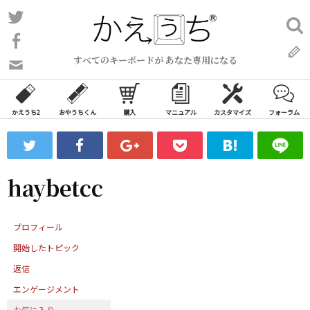
コ
Twitter
検
ン
索:
Facebook
テ
すべてのキーボードが あなた専用になる
ン
問
い
ツ
合
へ
わ
かえうち2
おやうちくん
購入
マニュアル
カスタマイズ
フォーラム
ス
せ
キ
フ
ッ
ォ
ー
プ
haybetcc
ム
プロフィール
開始したトピック
返信
エンゲージメント
お気に入り