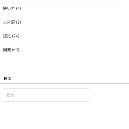
使い方
(4)
未分類
(2)
販売
(24)
開発
(60)
検索
検
索: