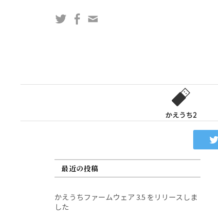
コ
Twitter
Facebook
問
ン
い
テ
合
ン
わ
ツ
せ
へ
フ
ス
ォ
キ
ー
ッ
かえうち2
ム
プ
最近の投稿
かえうちファームウェア 3.5 をリリースしま
した