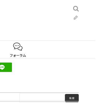
検
索:
ブ
ロ
グ
フォーラム