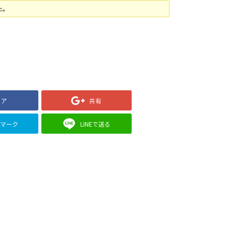
た。
ェア
共有
クマーク
LINEで送る