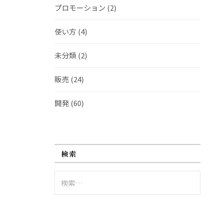
プロモーション
(2)
使い方
(4)
未分類
(2)
販売
(24)
開発
(60)
検索
検
索: