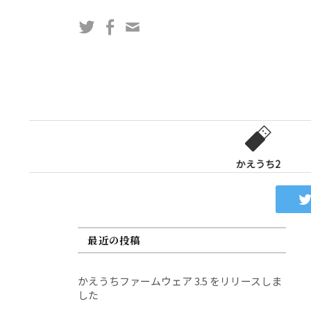
コ
Twitter
Facebook
問
ン
い
テ
合
ン
わ
ツ
せ
へ
フ
ス
ォ
キ
ー
ッ
かえうち2
ム
プ
最近の投稿
かえうちファームウェア 3.5 をリリースしま
した