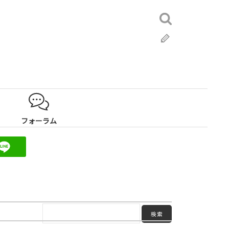
検
索:
ブ
ロ
グ
フォーラム