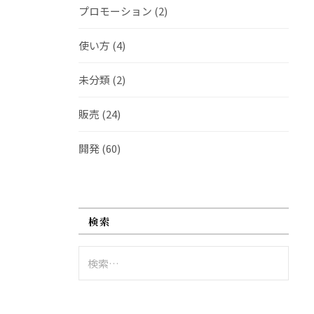
プロモーション
(2)
使い方
(4)
未分類
(2)
販売
(24)
開発
(60)
検索
検
索: