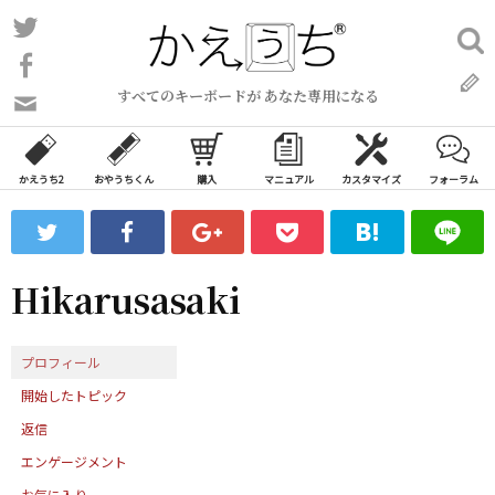
コ
Twitter
検
ン
索:
Facebook
テ
すべてのキーボードが あなた専用になる
ン
問
い
ツ
合
へ
わ
かえうち2
おやうちくん
購入
マニュアル
カスタマイズ
フォーラム
ス
せ
キ
フ
ッ
ォ
ー
プ
Hikarusasaki
ム
プロフィール
開始したトピック
返信
エンゲージメント
お気に入り