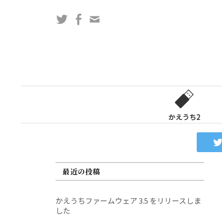
コ
Twitter
Facebook
問
ン
い
テ
合
ン
わ
ツ
せ
へ
フ
ス
ォ
キ
ー
ッ
かえうち2
ム
プ
最近の投稿
かえうちファームウェア 3.5 をリリースしま
した