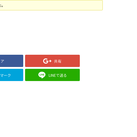
た。
ェア
共有
クマーク
LINEで送る