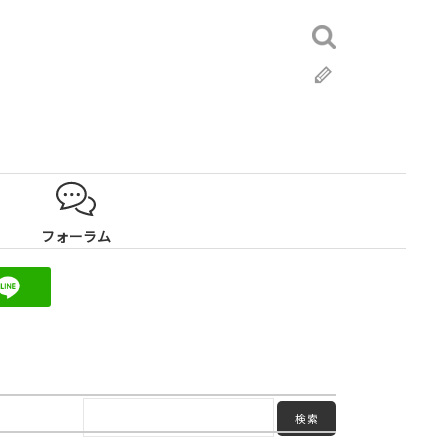
検
索:
ブ
ロ
グ
フォーラム