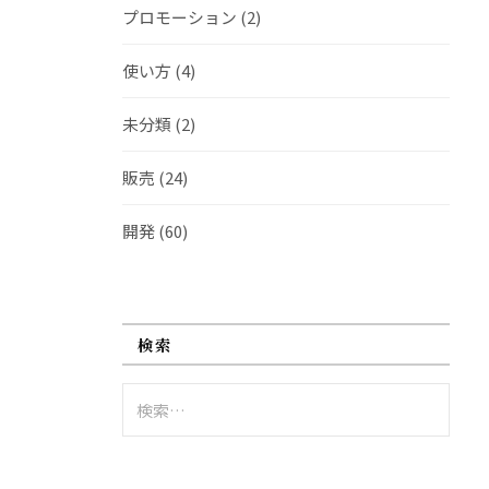
プロモーション
(2)
使い方
(4)
未分類
(2)
販売
(24)
開発
(60)
検索
検
索: