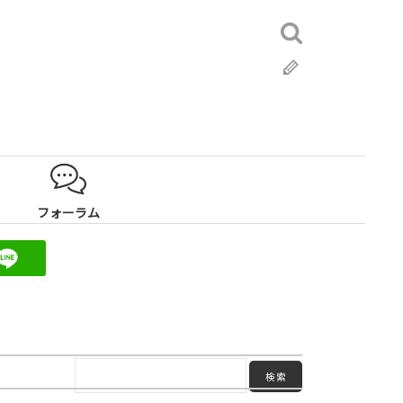
検
索:
ブ
ロ
グ
フォーラム