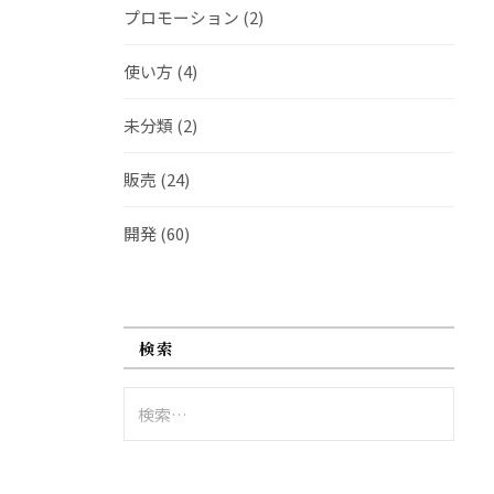
プロモーション
(2)
使い方
(4)
未分類
(2)
販売
(24)
開発
(60)
検索
検
索: