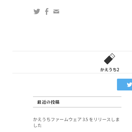
コ
Twitter
Facebook
問
ン
い
テ
合
ン
わ
ツ
せ
へ
フ
ス
ォ
キ
ー
ッ
かえうち2
ム
プ
最近の投稿
かえうちファームウェア 3.5 をリリースしま
した