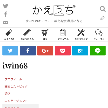
コ
Twitter
検
ン
索:
Facebook
テ
すべてのキーボードが あなた専用になる
ン
問
い
ツ
合
へ
わ
かえうち2
おやうちくん
購入
マニュアル
カスタマイズ
フォーラム
ス
せ
キ
フ
ッ
ォ
ー
プ
iwin68
ム
プロフィール
開始したトピック
返信
エンゲージメント
お気に入り