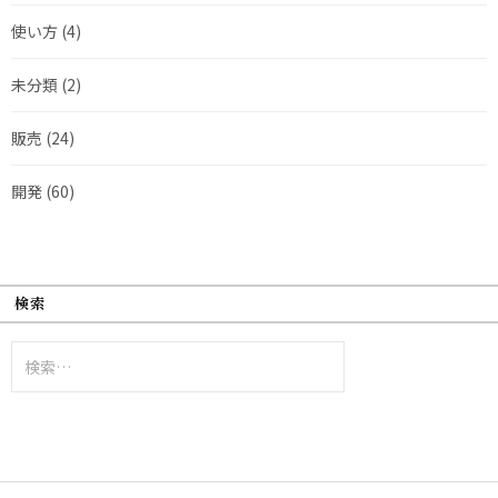
使い方
(4)
未分類
(2)
販売
(24)
開発
(60)
検索
検
索: