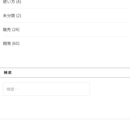
使い方
(4)
未分類
(2)
販売
(24)
開発
(60)
検索
検
索: