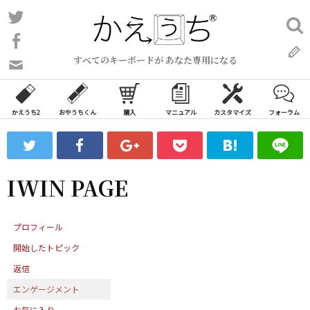
コ
Twitter
検
ン
索:
Facebook
テ
すべてのキーボードが あなた専用になる
ン
問
い
ツ
合
へ
わ
かえうち2
おやうちくん
購入
マニュアル
カスタマイズ
フォーラム
ス
せ
キ
フ
ッ
ォ
ー
プ
IWIN PAGE
ム
プロフィール
開始したトピック
返信
エンゲージメント
お気に入り