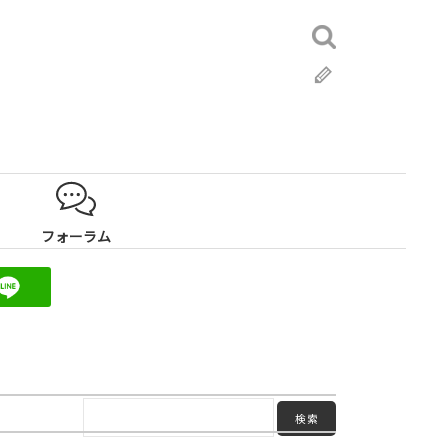
検
索:
ブ
ロ
グ
フォーラム