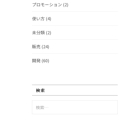
プロモーション
(2)
使い方
(4)
未分類
(2)
販売
(24)
開発
(60)
検索
検
索: