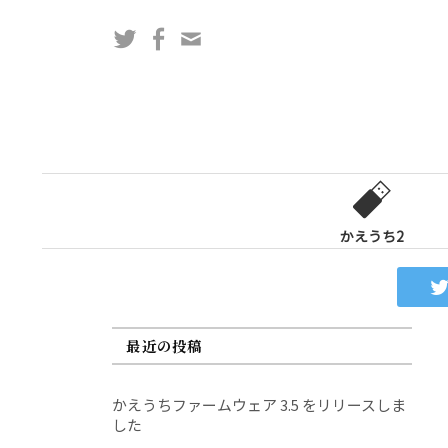
コ
Twitter
Facebook
問
ン
い
テ
合
ン
わ
ツ
せ
へ
フ
ス
ォ
キ
ー
ッ
かえうち2
ム
プ
最近の投稿
かえうちファームウェア 3.5 をリリースしま
した