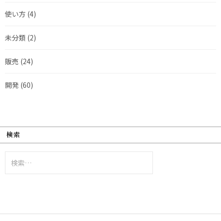
使い方
(4)
未分類
(2)
販売
(24)
開発
(60)
検索
検
索: