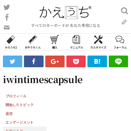
コ
Twitter
検
ン
索:
Facebook
テ
すべてのキーボードが あなた専用になる
ン
問
い
ツ
合
へ
わ
かえうち2
おやうちくん
購入
マニュアル
カスタマイズ
フォーラム
ス
せ
キ
フ
ッ
ォ
ー
プ
iwintimescapsule
ム
プロフィール
開始したトピック
返信
エンゲージメント
お気に入り