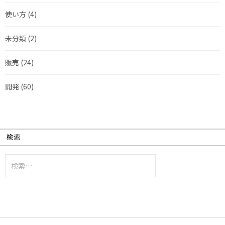
使い方
(4)
未分類
(2)
販売
(24)
開発
(60)
検索
検
索: