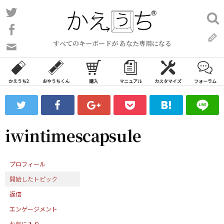
コ
Twitter
検
ン
索:
Facebook
テ
すべてのキーボードが あなた専用になる
ン
問
い
ツ
合
へ
わ
かえうち2
おやうちくん
購入
マニュアル
カスタマイズ
フォーラム
ス
せ
キ
フ
ッ
ォ
ー
プ
iwintimescapsule
ム
プロフィール
開始したトピック
返信
エンゲージメント
お気に入り