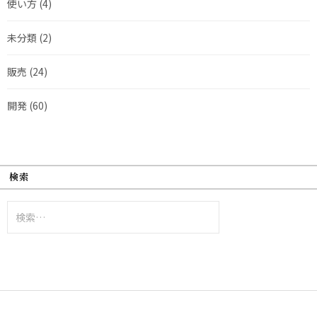
使い方
(4)
未分類
(2)
販売
(24)
開発
(60)
検索
検
索: