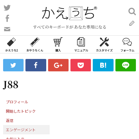
コ
Twitter
検
ン
索:
Facebook
テ
すべてのキーボードが あなた専用になる
ン
問
い
ツ
合
へ
わ
かえうち2
おやうちくん
購入
マニュアル
カスタマイズ
フォーラム
ス
せ
キ
フ
ッ
ォ
ー
プ
J88
ム
プロフィール
開始したトピック
返信
エンゲージメント
お気に入り