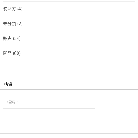
使い方
(4)
未分類
(2)
販売
(24)
開発
(60)
検索
検
索: