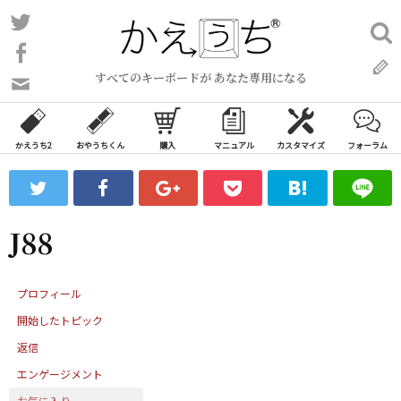
コ
Twitter
検
ン
索:
Facebook
テ
すべてのキーボードが あなた専用になる
ン
問
い
ツ
合
へ
わ
かえうち2
おやうちくん
購入
マニュアル
カスタマイズ
フォーラム
ス
せ
キ
フ
ッ
ォ
ー
プ
J88
ム
プロフィール
開始したトピック
返信
エンゲージメント
お気に入り