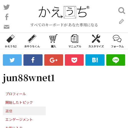
コ
Twitter
検
ン
索:
Facebook
テ
すべてのキーボードが あなた専用になる
ン
問
い
ツ
合
へ
わ
かえうち2
おやうちくん
購入
マニュアル
カスタマイズ
フォーラム
ス
せ
キ
フ
ッ
ォ
ー
プ
jun88wnet1
ム
プロフィール
開始したトピック
返信
エンゲージメント
お気に入り