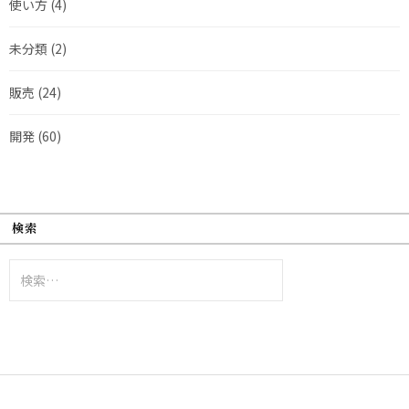
使い方
(4)
未分類
(2)
販売
(24)
開発
(60)
検索
検
索: