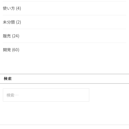
使い方
(4)
未分類
(2)
販売
(24)
開発
(60)
検索
検
索: