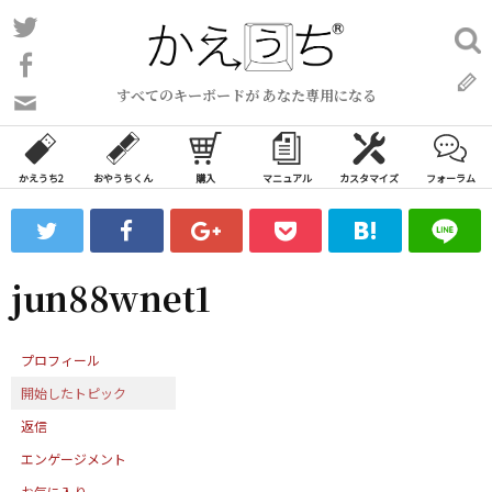
コ
Twitter
検
ン
索:
Facebook
テ
すべてのキーボードが あなた専用になる
ン
問
い
ツ
合
へ
わ
かえうち2
おやうちくん
購入
マニュアル
カスタマイズ
フォーラム
ス
せ
キ
フ
ッ
ォ
ー
プ
jun88wnet1
ム
プロフィール
開始したトピック
返信
エンゲージメント
お気に入り