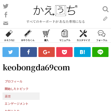
コ
Twitter
検
ン
索:
Facebook
テ
すべてのキーボードが あなた専用になる
ン
問
い
ツ
合
へ
わ
かえうち2
おやうちくん
購入
マニュアル
カスタマイズ
フォーラム
ス
せ
キ
フ
ッ
ォ
ー
プ
keobongda69com
ム
プロフィール
開始したトピック
返信
エンゲージメント
お気に入り