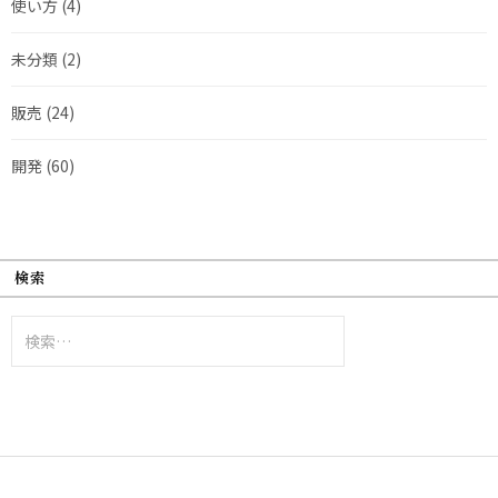
使い方
(4)
未分類
(2)
販売
(24)
開発
(60)
検索
検
索: