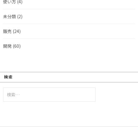
使い方
(4)
未分類
(2)
販売
(24)
開発
(60)
検索
検
索: