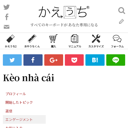
コ
Twitter
検
ン
索:
Facebook
テ
すべてのキーボードが あなた専用になる
ン
問
い
ツ
合
へ
わ
かえうち2
おやうちくん
購入
マニュアル
カスタマイズ
フォーラム
ス
せ
キ
フ
ッ
ォ
ー
プ
Kèo nhà cái
ム
プロフィール
開始したトピック
返信
エンゲージメント
お気に入り