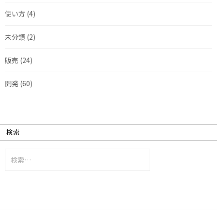
使い方
(4)
未分類
(2)
販売
(24)
開発
(60)
検索
検
索: