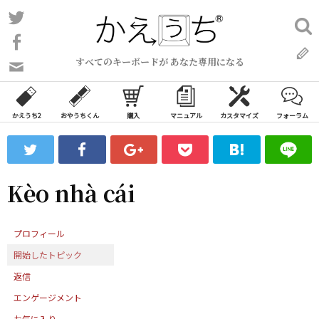
コ
Twitter
検
ン
索:
Facebook
テ
すべてのキーボードが あなた専用になる
ン
問
い
ツ
合
へ
わ
かえうち2
おやうちくん
購入
マニュアル
カスタマイズ
フォーラム
ス
せ
キ
フ
ッ
ォ
ー
プ
Kèo nhà cái
ム
プロフィール
開始したトピック
返信
エンゲージメント
お気に入り