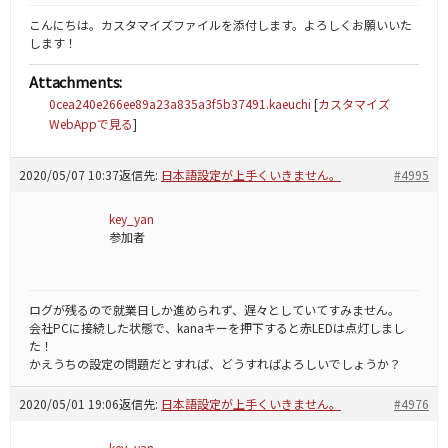
こんにちは。カスタマイズファイルを添付します。よろしくお願いいた
します！
Attachments:
0cea240e266ee89a23a835a3f5b37491.kaeuchi
[
カスタマイズ
WebAppで見る
]
2020/05/07 10:37
返信先:
日本語設定が上手くいきません。
#4995
key_yan
参加者
ログが残るので就業日しか進められず、遅々としていてすみません。
会社PCに接続した状態で、kanaキーを押下すると赤LEDは点灯しまし
た！
かえうちの設定の問題だとすれば、どうすればよろしいでしょうか？
2020/05/01 19:06
返信先:
日本語設定が上手くいきません。
#4976
key_yan