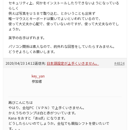
セキュリティ上、何かをインストールしたりできないようになっている
らしく
例えば写真をＵＳＢで取り込む、とかいうことも出来ず
唯一マウスとキーボードは繋いでよいといわれているので、
使って大丈夫か心配で、使っていないのですが、使って大丈夫なのでし
ょうか。
英字の右手はずれます。
パソコン関係は素人なので、的外れな回答をしていたらすみません。
どうぞよろしくお願いします。
2020/04/23 14:12
返信先:
日本語設定が上手くいきません。
#4824
key_yan
参加者
再びこんにちは
やはり、会社PC（ＶＰＮ）で上手くいきません。
かえうちのランプは白と赤がついています。
Kana をおすと「あsdf」になります。
どうしたらいいのでしょうか。会社でも親指シフトを使いたいで
す。。。