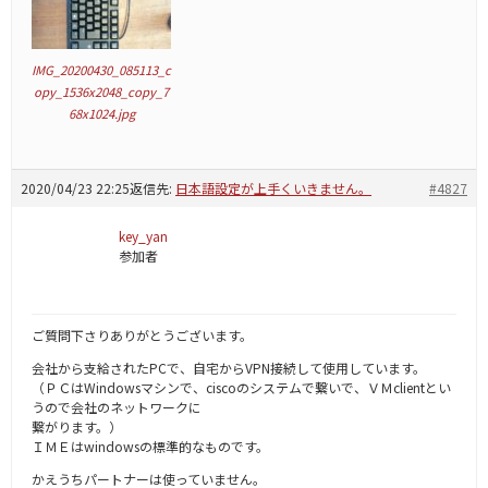
IMG_20200430_085113_c
opy_1536x2048_copy_7
68x1024.jpg
2020/04/23 22:25
返信先:
日本語設定が上手くいきません。
#4827
key_yan
参加者
ご質問下さりありがとうございます。
会社から支給されたPCで、自宅からVPN接続して使用しています。
（ＰＣはWindowsマシンで、ciscoのシステムで繋いで、ＶＭclientとい
うので会社のネットワークに
繋がります。）
ＩＭＥはwindowsの標準的なものです。
かえうちパートナーは使っていません。