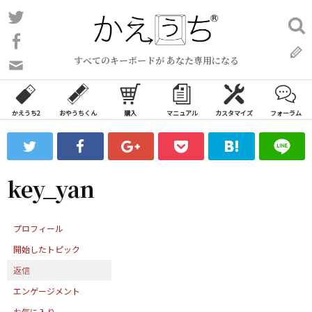
コ
Twitter
検
ン
索:
Facebook
テ
すべてのキーボードが あなた専用になる
ン
問
い
ツ
合
へ
わ
かえうち2
おやうちくん
購入
マニュアル
カスタマイズ
フォーラム
ス
せ
キ
フ
ッ
ォ
ー
プ
key_yan
ム
プロフィール
開始したトピック
返信
エンゲージメント
お気に入り