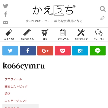
コ
Twitter
検
ン
索:
Facebook
テ
すべてのキーボードが あなた専用になる
ン
問
い
ツ
合
へ
わ
かえうち2
おやうちくん
購入
マニュアル
カスタマイズ
フォーラム
ス
せ
キ
フ
ッ
ォ
ー
プ
ko66cymru
ム
プロフィール
開始したトピック
返信
エンゲージメント
お気に入り