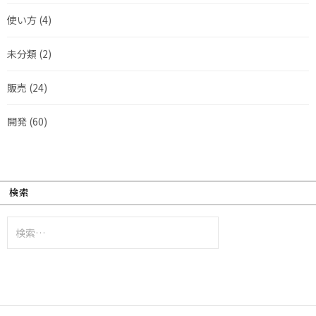
使い方
(4)
未分類
(2)
販売
(24)
開発
(60)
検索
検
索: