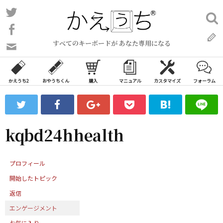
コ
Twitter
検
ン
索:
Facebook
テ
すべてのキーボードが あなた専用になる
ン
問
い
ツ
合
へ
わ
かえうち2
おやうちくん
購入
マニュアル
カスタマイズ
フォーラム
ス
せ
キ
フ
ッ
ォ
ー
プ
kqbd24hhealth
ム
プロフィール
開始したトピック
返信
エンゲージメント
お気に入り