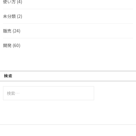
使い方
(4)
未分類
(2)
販売
(24)
開発
(60)
検索
検
索: