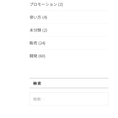
プロモーション
(2)
使い方
(4)
未分類
(2)
販売
(24)
開発
(60)
検索
検
索: