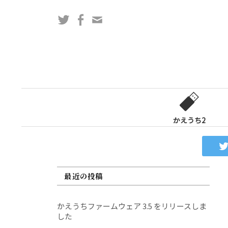
コ
Twitter
Facebook
問
ン
い
テ
合
ン
わ
ツ
せ
へ
フ
ス
ォ
キ
ー
ッ
かえうち2
ム
プ
最近の投稿
かえうちファームウェア 3.5 をリリースしま
した