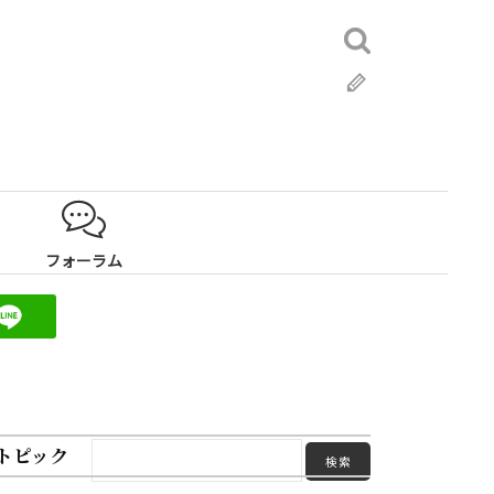
検
索:
ブ
ロ
グ
フォーラム
トピック