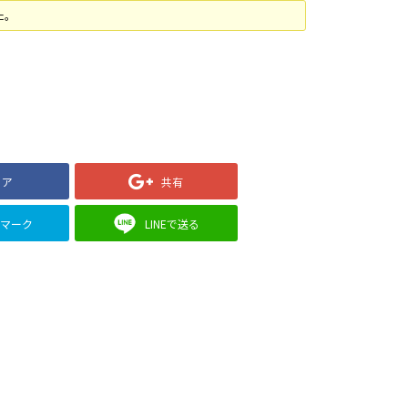
た。
ェア
共有
クマーク
LINEで送る