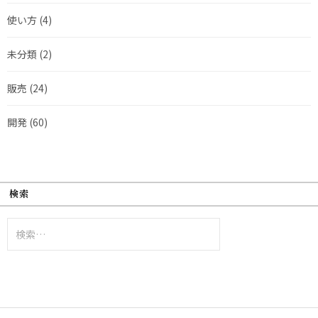
使い方
(4)
未分類
(2)
販売
(24)
開発
(60)
検索
検
索: