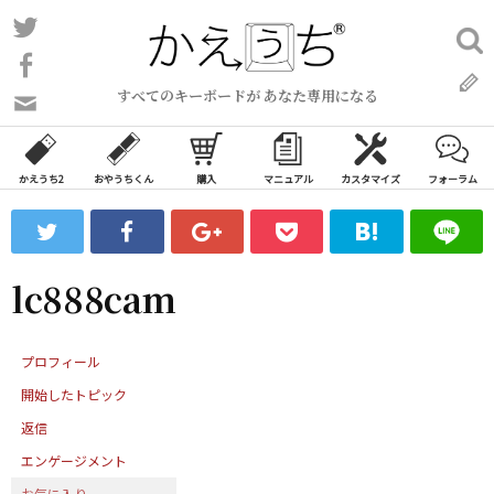
コ
Twitter
検
ン
索:
Facebook
テ
すべてのキーボードが あなた専用になる
ン
問
い
ツ
合
へ
わ
かえうち2
おやうちくん
購入
マニュアル
カスタマイズ
フォーラム
ス
せ
キ
フ
ッ
ォ
ー
プ
lc888cam
ム
プロフィール
開始したトピック
返信
エンゲージメント
お気に入り