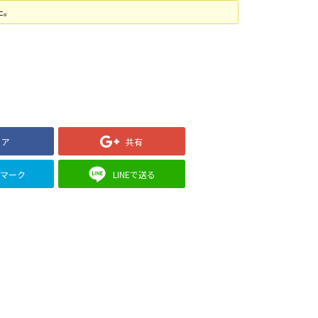
た。
ェア
共有
クマーク
LINEで送る