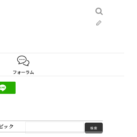
検
索:
ブ
ロ
グ
フォーラム
ピック