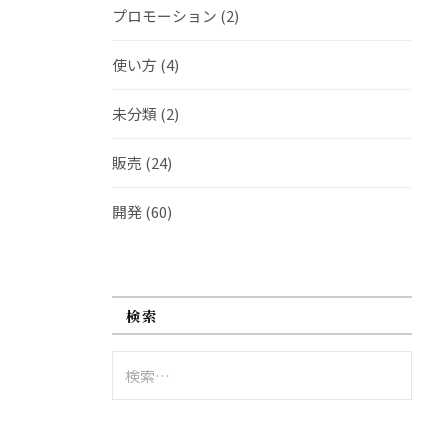
プロモーション
(2)
使い方
(4)
未分類
(2)
販売
(24)
開発
(60)
検索
検
索: