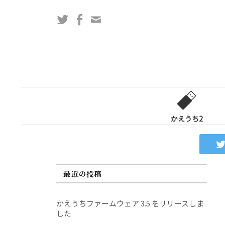
コ
Twitter
Facebook
問
ン
い
テ
合
ン
わ
ツ
せ
へ
フ
ス
ォ
キ
ー
ッ
かえうち2
ム
プ
最近の投稿
かえうちファームウェア 3.5 をリリースしま
した