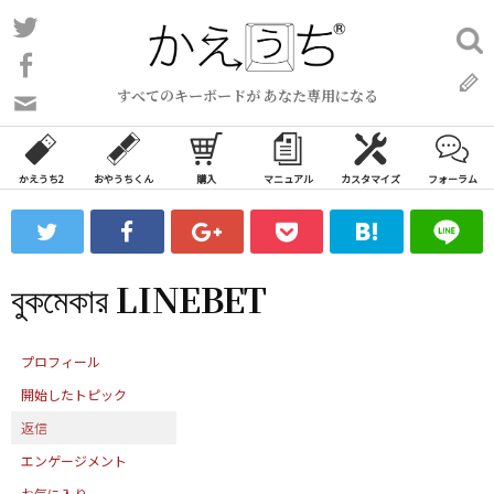
コ
Twitter
検
ン
索:
Facebook
テ
すべてのキーボードが あなた専用になる
ン
問
い
ツ
合
へ
わ
かえうち2
おやうちくん
購入
マニュアル
カスタマイズ
フォーラム
ス
せ
キ
フ
ッ
ォ
ー
プ
বুকমেকার LINEBET
ム
プロフィール
開始したトピック
返信
エンゲージメント
お気に入り