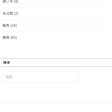
使い方
(4)
未分類
(2)
販売
(24)
開発
(60)
検索
検
索: