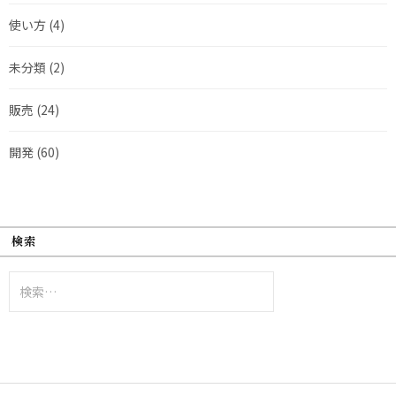
使い方
(4)
未分類
(2)
販売
(24)
開発
(60)
検索
検
索: