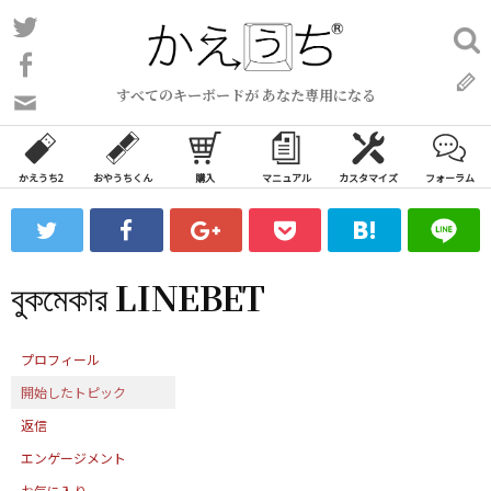
コ
Twitter
検
ン
索:
Facebook
テ
すべてのキーボードが あなた専用になる
ン
問
い
ツ
合
へ
わ
かえうち2
おやうちくん
購入
マニュアル
カスタマイズ
フォーラム
ス
せ
キ
フ
ッ
ォ
ー
プ
বুকমেকার LINEBET
ム
プロフィール
開始したトピック
返信
エンゲージメント
お気に入り