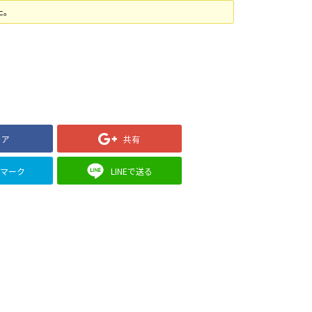
た。
ェア
共有
クマーク
LINEで送る