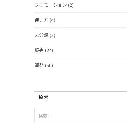
プロモーション
(2)
使い方
(4)
未分類
(2)
販売
(24)
開発
(60)
検索
検
索: