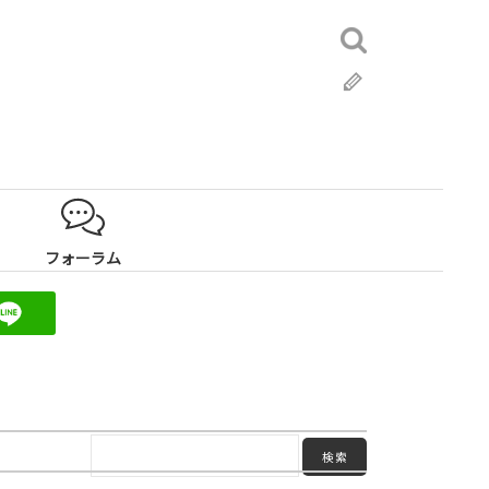
検
索:
ブ
ロ
グ
フォーラム