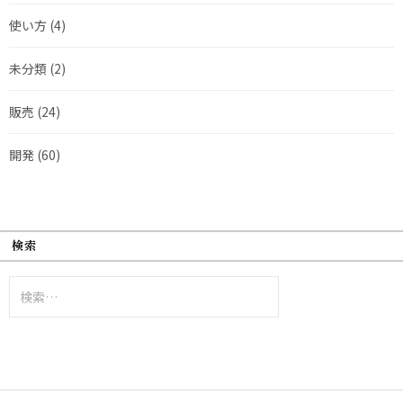
使い方
(4)
未分類
(2)
販売
(24)
開発
(60)
検索
検
索: