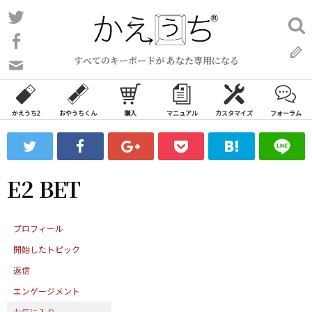
コ
Twitter
検
ン
索:
Facebook
テ
すべてのキーボードが あなた専用になる
ン
問
い
ツ
合
へ
わ
かえうち2
おやうちくん
購入
マニュアル
カスタマイズ
フォーラム
ス
せ
キ
フ
ッ
ォ
ー
プ
E2 BET
ム
プロフィール
開始したトピック
返信
エンゲージメント
お気に入り